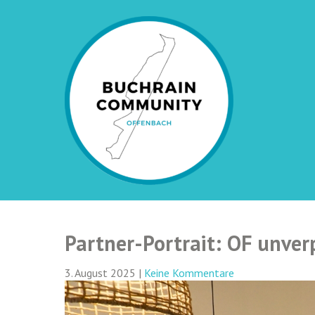
Skip
to
content
Straßenfest Buchrainweg
Partner-Portrait: OF unver
3. August 2025
|
Keine Kommentare