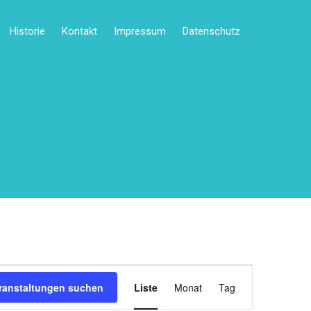
Historie
Kontakt
Impressum
Datenschutz
V
e
ranstaltungen suchen
Liste
Monat
Tag
r