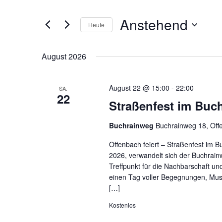
t
a
t
n
Anstehend
e
s
Heute
S
t
D
c
a
a
h
August 2026
l
t
l
t
u
ü
u
m
s
August 22 @ 15:00
-
22:00
SA.
n
w
22
s
g
Straßenfest im Buc
ä
e
e
h
l
n
Buchrainweg
Buchrainweg 18, Off
l
w
S
e
o
u
Offenbach feiert – Straßenfest im
n
r
c
2026, verwandelt sich der Buchrain
.
t
h
Treffpunkt für die Nachbarschaft u
e
e
einen Tag voller Begegnungen, Musik
i
u
[…]
n
n
Kostenlos
g
d
e