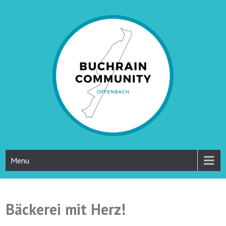
Skip
to
content
Straßenfest Buchrainweg
Menu
Bäckerei mit Herz!