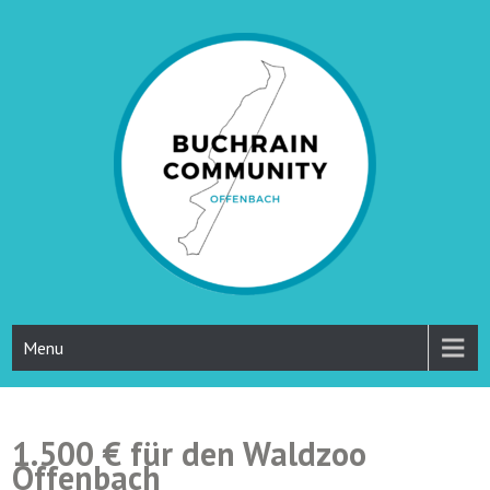
Skip
to
content
Straßenfest Buchrainweg
Menu
1.500 € für den Waldzoo
Offenbach